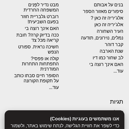
בנים על אבותם
מבט נדיר לפְּנים
המשפחה החרדית
סיפורים מאזור הספר
רוברט גלבריית חוזר
אלג'יריה זה כאן ?
בפעם השביעית!
אלג'יריה זה כאן
האם אינך רוצה בי
העיר השחורה
ככה בדיוק קרה? חובת
נמלים, נוירונים, תודעה
קריאה מכל צד
קבר דוהר
חשיכה נראית. ספורט
שנת הארבה
הנפש
לב שחור כמו דיו
קולה או פפסי?
התפתחות התחרות
האם אינך רוצה בי
המודרנית
עוד...
הסופר חיים סבתו כותב
על תקופת הקורונה
עוד...
תגיות
אבולוציה
אנו משתמשים בעוגיות (Cookies)
אכסדרה
אנשים
כדי לשפר את חוויית הגלישה, לנתח שימוש באתר, ולשמור