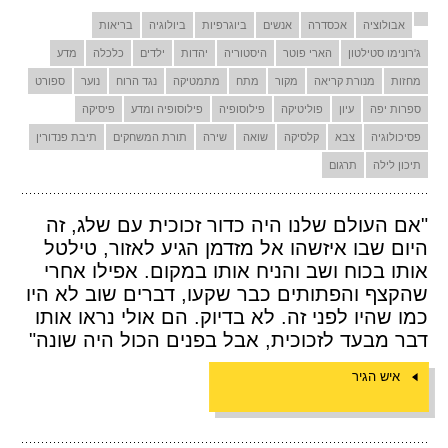
אבולוציה
אכסדרה
אנשים
ביוגרפיות
ביולוגיה
בריאות
ג'רונימו סטילטון
הארי פוטר
היסטוריה
יהדות
ילדים
כלכלה
מדע
מחזות
מנורת קריאה
מקור
מתח
מתמטיקה
נגד הרוח
נוער
ספורט
ספרות יפה
עיון
פוליטיקה
פילוסופיה
פילוסופיה ומדע
פיסיקה
פסיכולוגיה
צבא
קלסיקה
שואה
שירה
תורת המשחקים
תיבת פנדורין
תיכון לילה
תרגום
"אם העולם שלנו היה כדור זכוכית עם שלג, זה
היום שבו איזשהו אל מזדמן הגיע לאזור, טילטל
אותו בכוח ושב והניח אותו במקום. אפילו אחרי
שהקצף והפתותים כבר שקעו, דברים שוב לא היו
כמו שהיו לפני זה. לא בדיוק. הם אולי נראו אותו
דבר מבעד לזכוכית, אבל בפנים הכול היה שונה"
איש הגיר